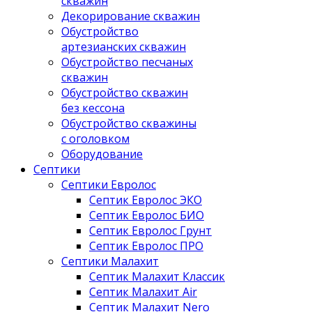
скважин
Декорирование скважин
Обустройство
артезианских скважин
Обустройство песчаных
скважин
Обустройство скважин
без кессона
Обустройство скважины
с оголовком
Оборудование
Септики
Септики Евролос
Септик Евролос ЭКО
Септик Евролос БИО
Септик Евролос Грунт
Септик Евролос ПРО
Септики Малахит
Септик Малахит Классик
Септик Малахит Air
Септик Малахит Nero