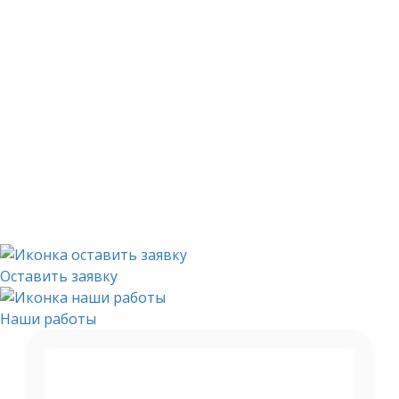
© 2008 - 2026 Компания
ЭКСБУР
-
бурение скважин
на воду
в Московской области.
Вся информация о товарах и услугах представлена
исключительно в ознакомительных целях и не
является публичной офертой и основанием для
рекламаций
Создание сайта —
atma.partners
Оставить заявку
Наши работы