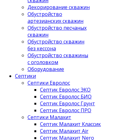
скважин
Декорирование скважин
Обустройство
артезианских скважин
Обустройство песчаных
скважин
Обустройство скважин
без кессона
Обустройство скважины
с оголовком
Оборудование
Септики
Септики Евролос
Септик Евролос ЭКО
Септик Евролос БИО
Септик Евролос Грунт
Септик Евролос ПРО
Септики Малахит
Септик Малахит Классик
Септик Малахит Air
Септик Малахит Nero