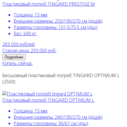
Пластиковый погреб TINGARD PRESTIGE M
Толщина:
15 мм
;
Внешние размеры:
250/190/270 см (д/ш/в)
;
Размеры горловины:
101,5/75,5 см (д/ш)
;
Вес:
640 кг
.
283 000
рублей
Старая цена: 293 000 руб.
Подробнее
Купить сейчас
Бесшовный пластиковый погреб TINGARD OPTIMUM L
(2500)
Пластиковый погреб TINGARD OPTIMUM L
Толщина:
15 мм
;
Внешние размеры:
240/190/270 см (д/ш/в)
;
Размеры горловины:
96/67 см (д/ш)
;