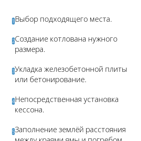
Выбор подходящего места.
1
Создание котлована нужного
2
размера.
Укладка железобетонной плиты
3
или бетонирование.
Непосредственная установка
4
кессона.
Заполнение землёй расстояния
5
между краями ямы и погребом.