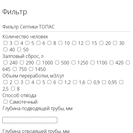
Фильтр
Фильтр Септики ТОПАС
Количество человек
3
4
5
6
8
10
12
15
20
30
40
50
Залповый сброс, л
240
290
1000
500
1250
1100
420
645
750
1450
Объём переработки, м3/сут
2
3
4
5
6
1,2
1,6
0,9
0,95
2,5
8
Способ отвода
Самотечный
Глубина подводящей трубы, мм
Глубина отводящей трубы, мм