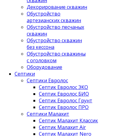
скважин
Декорирование скважин
Обустройство
артезианских скважин
Обустройство песчаных
скважин
Обустройство скважин
без кессона
Обустройство скважины
с оголовком
Оборудование
Септики
Септики Евролос
Септик Евролос ЭКО
Септик Евролос БИО
Септик Евролос Грунт
Септик Евролос ПРО
Септики Малахит
Септик Малахит Классик
Септик Малахит Air
Септик Малахит Nero