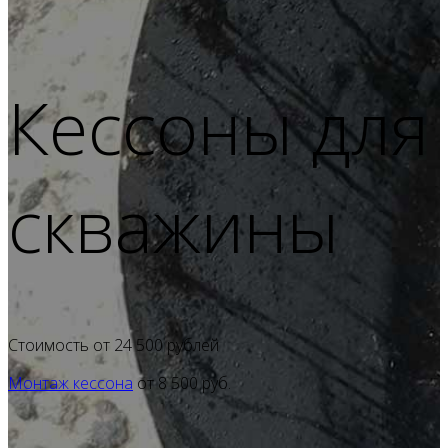
Кессоны для
скважины
Стоимость от 24 500 рублей
Монтаж кессона
от
8 500
руб.