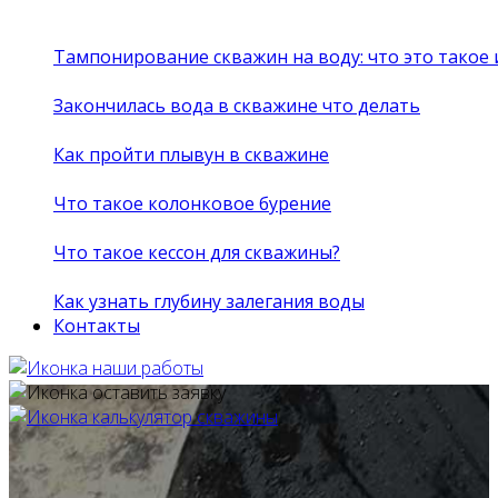
Тампонирование скважин на воду: что это такое
Закончилась вода в скважине что делать
Как пройти плывун в скважине
Что такое колонковое бурение
Что такое кессон для скважины?
Как узнать глубину залегания воды
Контакты