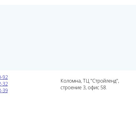
0-92
Коломна, ТЦ "Стройленд",
2-32
строение 3, офис 58.
8-39