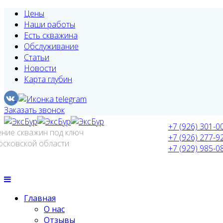
Цены
Наши работы
Есть скважина
Обслуживание
Статьи
Новости
Карта глубин
Заказать звонок
+7 (926) 301-0
ение скважин под ключ
+7 (926) 277-9
осковской области
+7 (929) 985-0
Главная
О нас
Отзывы