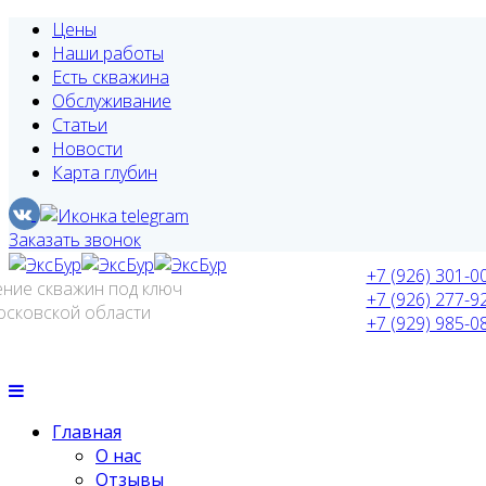
Цены
Наши работы
Есть скважина
Обслуживание
Статьи
Новости
Карта глубин
Заказать звонок
+7 (926) 301-0
ение скважин под ключ
+7 (926) 277-9
осковской области
+7 (929) 985-0
Главная
О нас
Отзывы