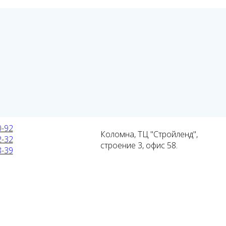
0-92
Коломна, ТЦ "Стройленд",
2-32
строение 3, офис 58.
8-39