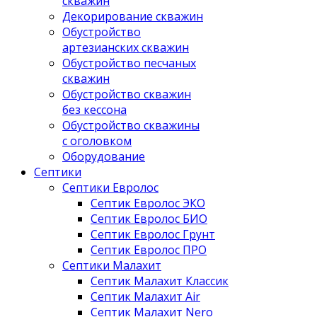
скважин
Декорирование скважин
Обустройство
артезианских скважин
Обустройство песчаных
скважин
Обустройство скважин
без кессона
Обустройство скважины
с оголовком
Оборудование
Септики
Септики Евролос
Септик Евролос ЭКО
Септик Евролос БИО
Септик Евролос Грунт
Септик Евролос ПРО
Септики Малахит
Септик Малахит Классик
Септик Малахит Air
Септик Малахит Nero