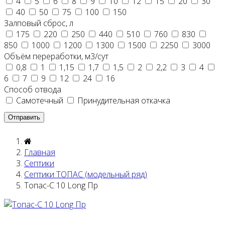
4
5
6
8
9
10
12
15
20
30
40
50
75
100
150
Залповый сброс, л
175
220
250
440
510
760
830
850
1000
1200
1300
1500
2250
3000
Объём переработки, м3/сут
0,8
1
1,15
1,7
1,5
2
2,2
3
4
6
7
9
12
24
16
Способ отвода
Самотечный
Принудительная откачка
Главная
Септики
Септики ТОПАС (модельный ряд)
Топас-С 10 Long Пр