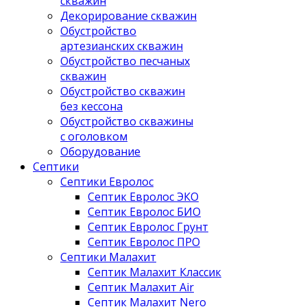
скважин
Декорирование скважин
Обустройство
артезианских скважин
Обустройство песчаных
скважин
Обустройство скважин
без кессона
Обустройство скважины
с оголовком
Оборудование
Септики
Септики Евролос
Септик Евролос ЭКО
Септик Евролос БИО
Септик Евролос Грунт
Септик Евролос ПРО
Септики Малахит
Септик Малахит Классик
Септик Малахит Air
Септик Малахит Nero