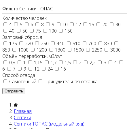
Фильтр Септики ТОПАС
Количество человек
4
5
6
8
9
10
12
15
20
30
40
50
75
100
150
Залповый сброс, л
175
220
250
440
510
760
830
850
1000
1200
1300
1500
2250
3000
Объём переработки, м3/сут
0,8
1
1,15
1,7
1,5
2
2,2
3
4
6
7
9
12
24
16
Способ отвода
Самотечный
Принудительная откачка
Главная
Септики
Септики ТОПАС (модельный ряд)