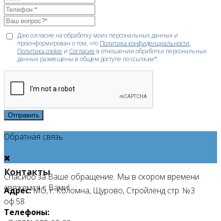
Даю согласие на обработку моих персональных данных и
проинформирован о том, что
Политика конфиденциальности
,
Политика cookie
и
Согласие
в отношении обработки персональных
данных размещены в общем доступе по ссылкам*.
Отправить
Обратная связь
Контакты
Спасибо за Ваше обращение. Мы в скором времени
свяжемся с Вами!
Адрес:
МО, г. Коломна, Щурово, Стройленд стр. №3
оф.58
Телефоны: