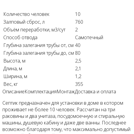
Количество человек
10
Залповый сброс, л
760
Объём переработки, м3/сут
2
Способ отвода
Самотечный
Глубина залегания трубы от, см
40
Глубина залегания трубы до, см
80
Высота, м
2,5
Длина, м
2,1
Ширина, м
1,2
Вес, кг
355
Описание
Комплектация
Монтаж
Доставка и оплата
Септик предназначен для установки в доме в котором
проживает не более 10 человек. Рассчитан на три
раковины и два унитаза, посудомоечную и стиральную
машины, душевую кабину и даже две ванны. Последнее
возможно благодаря тому, что максимально допустимый