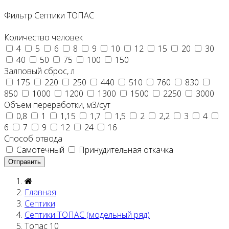
Фильтр Септики ТОПАС
Количество человек
4
5
6
8
9
10
12
15
20
30
40
50
75
100
150
Залповый сброс, л
175
220
250
440
510
760
830
850
1000
1200
1300
1500
2250
3000
Объём переработки, м3/сут
0,8
1
1,15
1,7
1,5
2
2,2
3
4
6
7
9
12
24
16
Способ отвода
Самотечный
Принудительная откачка
Главная
Септики
Септики ТОПАС (модельный ряд)
Топас 10