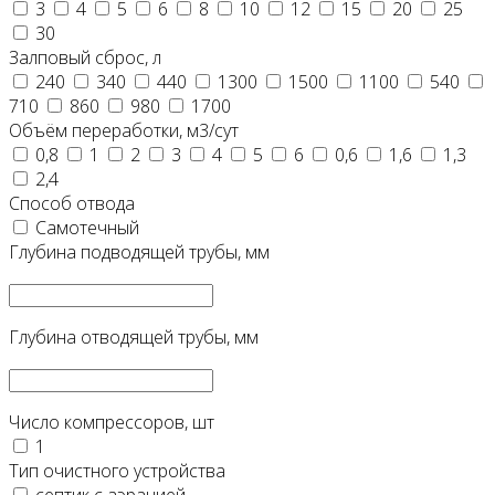
3
4
5
6
8
10
12
15
20
25
30
Залповый сброс, л
240
340
440
1300
1500
1100
540
710
860
980
1700
Объём переработки, м3/сут
0,8
1
2
3
4
5
6
0,6
1,6
1,3
2,4
Способ отвода
Самотечный
Глубина подводящей трубы, мм
Глубина отводящей трубы, мм
Число компрессоров, шт
1
Тип очистного устройства