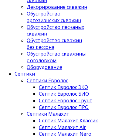
скважин
Декорирование скважин
Обустройство
артезианских скважин
Обустройство песчаных
скважин
Обустройство скважин
без кессона
Обустройство скважины
с оголовком
Оборудование
Септики
Септики Евролос
Септик Евролос ЭКО
Септик Евролос БИО
Септик Евролос Грунт
Септик Евролос ПРО
Септики Малахит
Септик Малахит Классик
Септик Малахит Air
Септик Малахит Nero