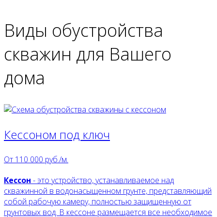
Виды
обустройства
скважин
для Вашего
дома
Кессоном под ключ
От
110 000
руб./м.
Кессон
- это устройство, устанавливаемое над
скважинной в водонасыщенном грунте, представляющий
собой рабочую камеру, полностью защищенную от
грунтовых вод. В кессоне размещается все необходимое