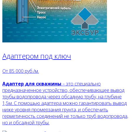
Адаптером под ключ
От
85 000
руб./м.
Адаптер для скважины
– это специально
предназначенное устройство, обеспечивающее вывод
трубы водопровода через обсадную трубу, на глубине
1,5м. С помощью адаптера можно гарантировать вывод
ниже уровня промерзания грунта, и обеспечить
герметичность соединений не только труб водопровода,
но и обсадной трубы.