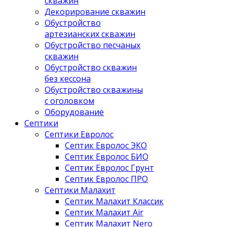
скважин
Декорирование скважин
Обустройство
артезианских скважин
Обустройство песчаных
скважин
Обустройство скважин
без кессона
Обустройство скважины
с оголовком
Оборудование
Септики
Септики Евролос
Септик Евролос ЭКО
Септик Евролос БИО
Септик Евролос Грунт
Септик Евролос ПРО
Септики Малахит
Септик Малахит Классик
Септик Малахит Air
Септик Малахит Nero