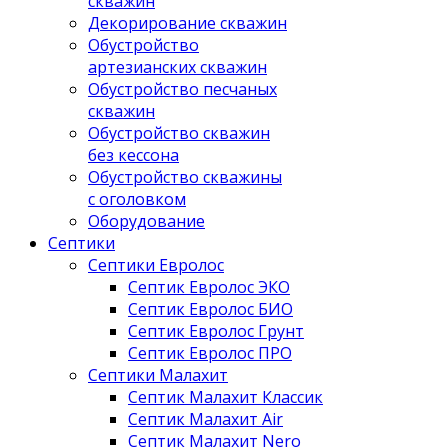
скважин
Декорирование скважин
Обустройство
артезианских скважин
Обустройство песчаных
скважин
Обустройство скважин
без кессона
Обустройство скважины
с оголовком
Оборудование
Септики
Септики Евролос
Септик Евролос ЭКО
Септик Евролос БИО
Септик Евролос Грунт
Септик Евролос ПРО
Септики Малахит
Септик Малахит Классик
Септик Малахит Air
Септик Малахит Nero