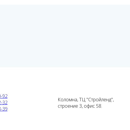
0-92
Коломна, ТЦ "Стройленд",
2-32
строение 3, офис 58.
8-39