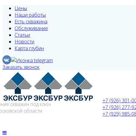
Цены
Наши работы
Есть скважина
Обслуживание
Статьи
Новости
Карта глубин
Заказать звонок
+7 (926) 301-0
ение скважин под ключ
+7 (926) 277-9
осковской области
+7 (929) 985-0