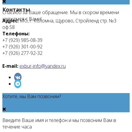
Контакты
Спасибо за Ваше обращение. Мы в скором времени
свяжемся с Вами!
Адрес:
МО, г. Коломна, Щурово, Стройленд стр. №3
оф.58
Телефоны:
+7 (929) 985-08-39
+7 (926) 301-00-92
+7 (926) 277-92-32
E-mail:
exbur-info@yandex.ru
Хотите, мы Вам позвоним?
Введите Ваше имя и телефон и мы позвоним Вам в
течение часа