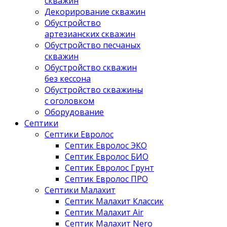
скважин
Декорирование скважин
Обустройство
артезианских скважин
Обустройство песчаных
скважин
Обустройство скважин
без кессона
Обустройство скважины
с оголовком
Оборудование
Септики
Септики Евролос
Септик Евролос ЭКО
Септик Евролос БИО
Септик Евролос Грунт
Септик Евролос ПРО
Септики Малахит
Септик Малахит Классик
Септик Малахит Air
Септик Малахит Nero