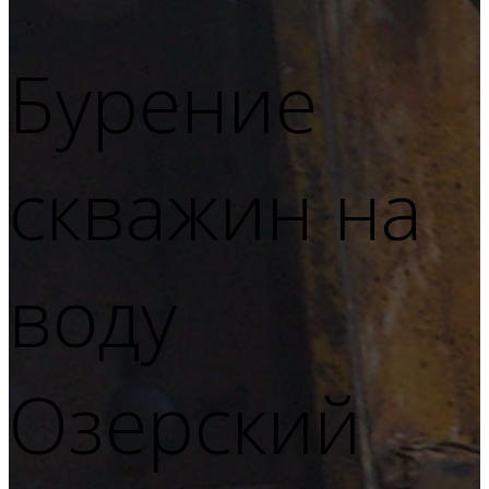
Бурение
скважин на
воду
Озерский