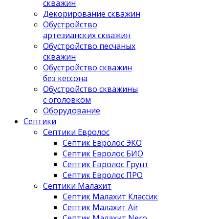
скважин
Декорирование скважин
Обустройство
артезианских скважин
Обустройство песчаных
скважин
Обустройство скважин
без кессона
Обустройство скважины
с оголовком
Оборудование
Септики
Септики Евролос
Септик Евролос ЭКО
Септик Евролос БИО
Септик Евролос Грунт
Септик Евролос ПРО
Септики Малахит
Септик Малахит Классик
Септик Малахит Air
Септик Малахит Nero