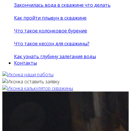
Закончилась вода в скважине что делать
Как пройти плывун в скважине
Что такое колонковое бурение
Что такое кессон для скважины?
Как узнать глубину залегания воды
Контакты