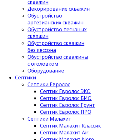
скважин
Декорирование скважин
Обустройство
артезианских скважин
Обустройство песчаных
скважин
Обустройство скважин
без кессона
Обустройство скважины
с оголовком
Оборудование
Септики
Септики Евролос
Септик Евролос ЭКО
Септик Евролос БИО
Септик Евролос Грунт
Септик Евролос ПРО
Септики Малахит
Септик Малахит Классик
Септик Малахит Air
Септик Малахит Nero