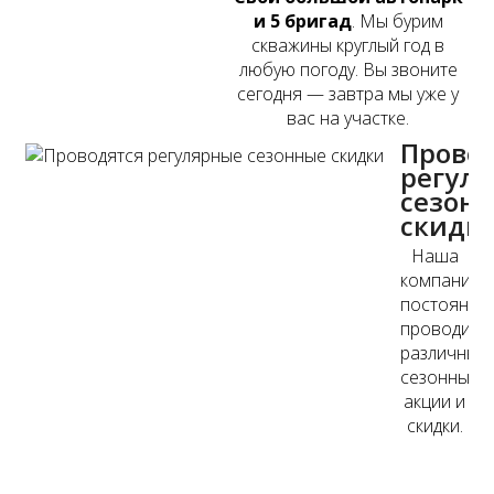
и 5 бригад
. Мы бурим
скважины круглый год в
любую погоду. Вы звоните
сегодня — завтра мы уже у
вас на участке.
Прово
регул
сезон
скидк
Наша
компания
постоянно
проводит
различные
сезонные
акции и
скидки.