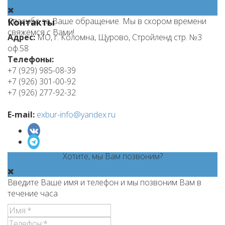
Спасибо за Ваше обращение. Мы в скором времени
Контакты
свяжемся с Вами!
Адрес:
МО, г. Коломна, Щурово, Стройленд стр. №3
оф.58
Телефоны:
+7 (929) 985-08-39
+7 (926) 301-00-92
+7 (926) 277-92-32
E-mail:
exbur-info@yandex.ru
Хотите, мы Вам позвоним?
Введите Ваше имя и телефон и мы позвоним Вам в
течение часа