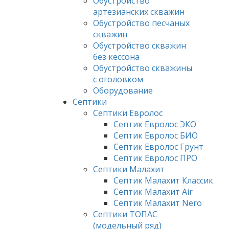
Обустройство
артезианских скважин
Обустройство песчаных
скважин
Обустройство скважин
без кессона
Обустройство скважины
с оголовком
Оборудование
Септики
Септики Евролос
Септик Евролос ЭКО
Септик Евролос БИО
Септик Евролос Грунт
Септик Евролос ПРО
Септики Малахит
Септик Малахит Классик
Септик Малахит Air
Септик Малахит Nero
Септики ТОПАС
(модельный ряд)