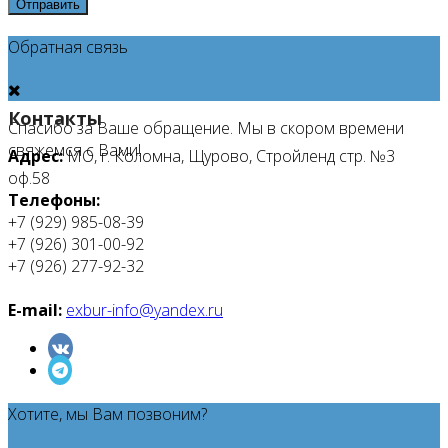
Отправить
Обратная связь
Контакты
Спасибо за Ваше обращение. Мы в скором времени
свяжемся с Вами!
Адрес:
МО, г. Коломна, Щурово, Стройленд стр. №3
оф.58
Телефоны:
+7 (929) 985-08-39
+7 (926) 301-00-92
+7 (926) 277-92-32
E-mail:
exbur-info@yandex.ru
Хотите, мы Вам позвоним?