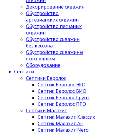
скважин
Декорирование скважин
Обустройство
артезианских скважин
Обустройство песчаных
скважин
Обустройство скважин
без кессона
Обустройство скважины
с оголовком
Оборудование
Септики
Септики Евролос
Септик Евролос ЭКО
Септик Евролос БИО
Септик Евролос Грунт
Септик Евролос ПРО
Септики Малахит
Септик Малахит Классик
Септик Малахит Air
Септик Малахит Nero