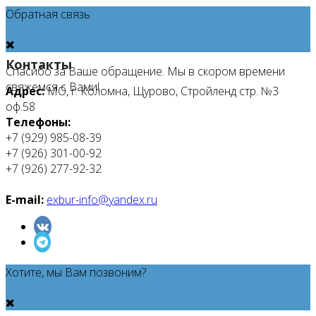
Обратная связь
Контакты
Спасибо за Ваше обращение. Мы в скором времени
свяжемся с Вами!
Адрес:
МО, г. Коломна, Щурово, Стройленд стр. №3
оф.58
Телефоны:
+7 (929) 985-08-39
+7 (926) 301-00-92
+7 (926) 277-92-32
E-mail:
exbur-info@yandex.ru
Хотите, мы Вам позвоним?