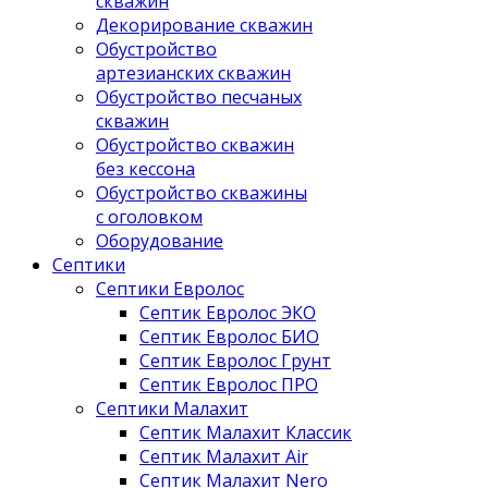
скважин
Декорирование скважин
Обустройство
артезианских скважин
Обустройство песчаных
скважин
Обустройство скважин
без кессона
Обустройство скважины
с оголовком
Оборудование
Септики
Септики Евролос
Септик Евролос ЭКО
Септик Евролос БИО
Септик Евролос Грунт
Септик Евролос ПРО
Септики Малахит
Септик Малахит Классик
Септик Малахит Air
Септик Малахит Nero