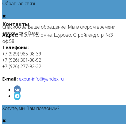
Обратная связь
Контакты
Спасибо за Ваше обращение. Мы в скором времени
свяжемся с Вами!
Адрес:
МО, г. Коломна, Щурово, Стройленд стр. №3
оф.58
Телефоны:
+7 (929) 985-08-39
+7 (926) 301-00-92
+7 (926) 277-92-32
E-mail:
exbur-info@yandex.ru
Хотите, мы Вам позвоним?