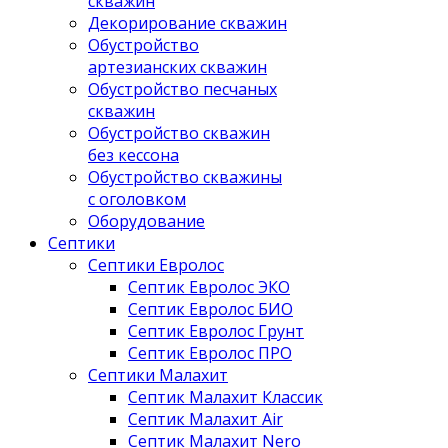
скважин
Декорирование скважин
Обустройство
артезианских скважин
Обустройство песчаных
скважин
Обустройство скважин
без кессона
Обустройство скважины
с оголовком
Оборудование
Септики
Септики Евролос
Септик Евролос ЭКО
Септик Евролос БИО
Септик Евролос Грунт
Септик Евролос ПРО
Септики Малахит
Септик Малахит Классик
Септик Малахит Air
Септик Малахит Nero