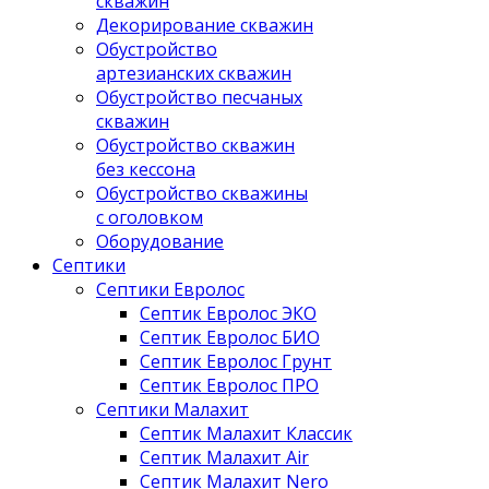
скважин
Декорирование скважин
Обустройство
артезианских скважин
Обустройство песчаных
скважин
Обустройство скважин
без кессона
Обустройство скважины
с оголовком
Оборудование
Септики
Септики Евролос
Септик Евролос ЭКО
Септик Евролос БИО
Септик Евролос Грунт
Септик Евролос ПРО
Септики Малахит
Септик Малахит Классик
Септик Малахит Air
Септик Малахит Nero