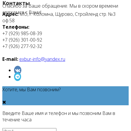
Контакты
Спасибо за Ваше обращение. Мы в скором времени
свяжемся с Вами!
Адрес:
МО, г. Коломна, Щурово, Стройленд стр. №3
оф.58
Телефоны:
+7 (929) 985-08-39
+7 (926) 301-00-92
+7 (926) 277-92-32
E-mail:
exbur-info@yandex.ru
Хотите, мы Вам позвоним?
Введите Ваше имя и телефон и мы позвоним Вам в
течение часа