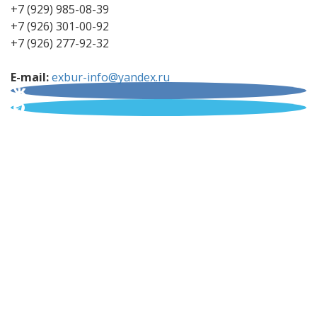
+7 (929) 985-08-39
+7 (926) 301-00-92
+7 (926) 277-92-32
E-mail:
exbur-info@yandex.ru
© 2008 - 2026 Компания
ЭКСБУР
-
бурение скважин
на воду
в Московской области.
Вся информация о товарах и услугах представлена
исключительно в ознакомительных целях и не
является публичной офертой и основанием для
рекламаций