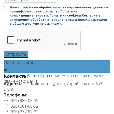
Даю согласие на обработку моих персональных данных и
проинформирован о том, что
Политика
конфиденциальности
,
Политика cookie
и
Согласие
в
отношении обработки персональных данных размещены
в общем доступе по ссылкам*.
Отправить
Обратная связь
Спасибо за Ваше обращение. Мы в скором времени
Контакты
свяжемся с Вами!
Адрес:
МО, г. Коломна, Щурово, Стройленд стр. №3
оф.58
Телефоны:
+7 (929) 985-08-39
+7 (926) 301-00-92
+7 (926) 277-92-32